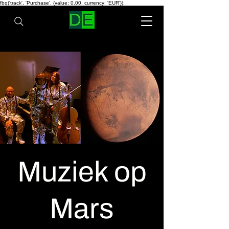
fbq('track', 'Purchase', {value: 0.00, currency: 'EUR'});
Muziek op
Mars