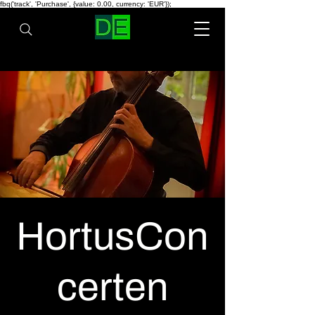
fbq('track', 'Purchase', {value: 0.00, currency: 'EUR'});
HortusCon
certen