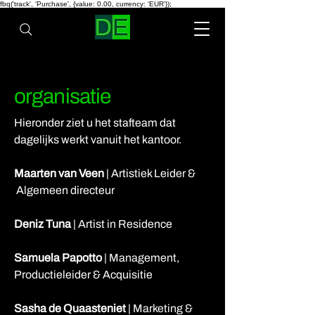
fbq('track', 'Purchase', {value: 0.00, currency: 'EUR'});
organisatie
Hieronder ziet u het stafteam dat
dagelijks werkt vanuit het kantoor.
Maarten van Veen
| Artistiek Leider &
Algemeen directeur
Deniz Tuna
| Artist in Residence
Samuela Papotto
| Management,
Productieleider & Acquisitie
Sasha de Quaasteniet
| Marketing &