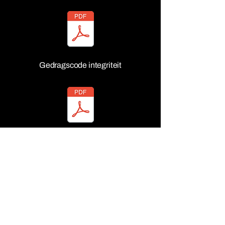
Gedragscode integriteit
anbi-format-650-fondswerv-
organisaties