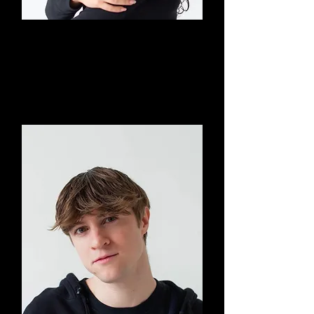
Samuela Papotto
Management, Productieleider &
Acquisitie