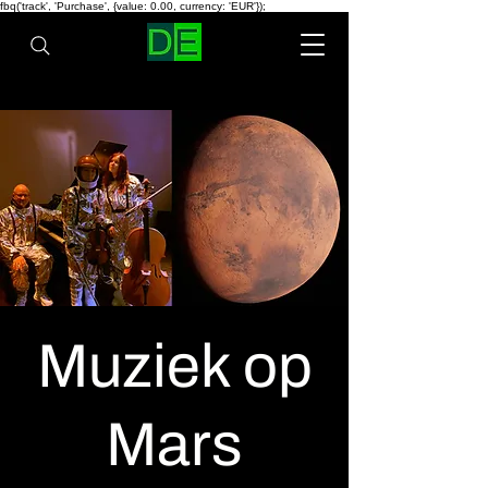
fbq('track', 'Purchase', {value: 0.00, currency: 'EUR'});
Muziek op
Mars