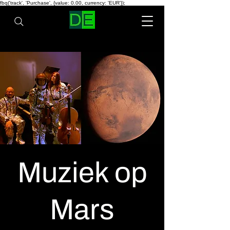
fbq('track', 'Purchase', {value: 0.00, currency: 'EUR'});
Muziek op
Mars