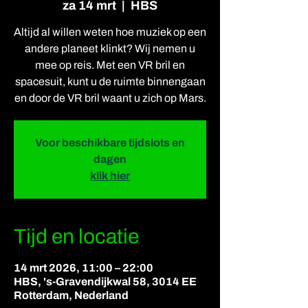
za 14 mrt
  |  
HBS
Altijd al willen weten hoe muziek op een
andere planeet klinkt? Wij nemen u
mee op reis. Met een VR bril en
spacesuit, kunt u de ruimte binnengaan
en door de VR bril waant u zich op Mars.
Voor beschikbare tijdslots en
dagen
klik hier
Tijd en locatie
14 mrt 2026, 11:00 – 22:00
HBS, 's-Gravendijkwal 58, 3014 EE
Rotterdam, Nederland