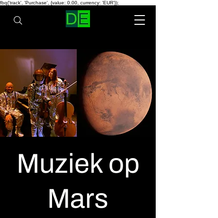
fbq('track', 'Purchase', {value: 0.00, currency: 'EUR'});
Muziek op
Mars