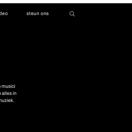
ideo
steun ons
p musici
 alles in
muziek.