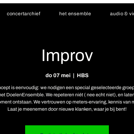
concertarchief
het ensemble
audio & v
Improv
do 07 mei
  |  
HBS
cept is eenvoudig: we nodigen een special geselecteerde groe
het DoelenEnsemble. We repeteren niét ( nee echt niet), en laten
ment ontstaan. We vertrouwen op meters-ervaring, kennis van 
Laat je meenemen door nieuwe klanken, waar je bij bent!