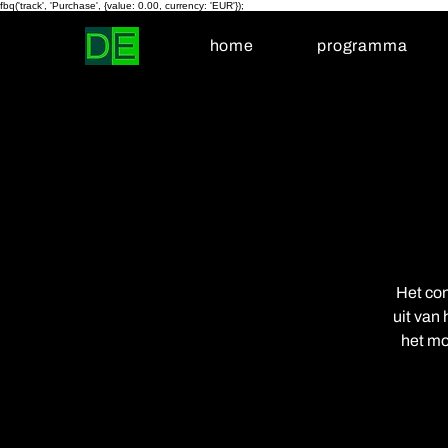
fbq('track', 'Purchase', {value: 0.00, currency: 'EUR'});
home
programma
Het con
uit van 
het mo