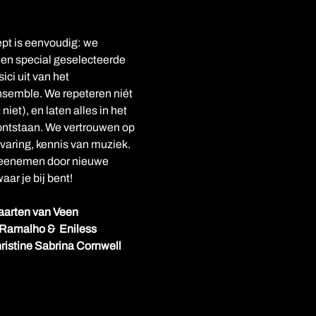
pt is eenvoudig: we 
en special geselecteerde 
ci uit van het 
emble. We repeteren niét 
niet), en laten alles in het 
ntstaan. We vertrouwen op 
varing, kennis van muziek. 
meenemen door nieuwe 
aar je bij bent!
aarten van Veen
 Ramalho &  Eniless
hristine Sabrina Cornwell