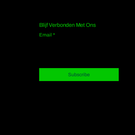
Blijf Verbonden Met Ons
Email
*
Yes, subscribe me to your 
newsletter.
*
Subscribe