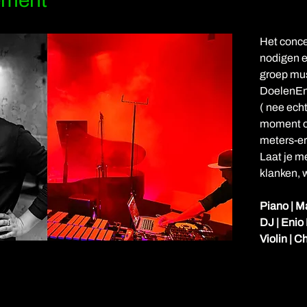
ement
Het conce
nodigen e
groep musi
DoelenEns
( nee echt 
moment o
meters-er
Laat je 
klanken, w
Piano | M
DJ | Enio
Violin | C