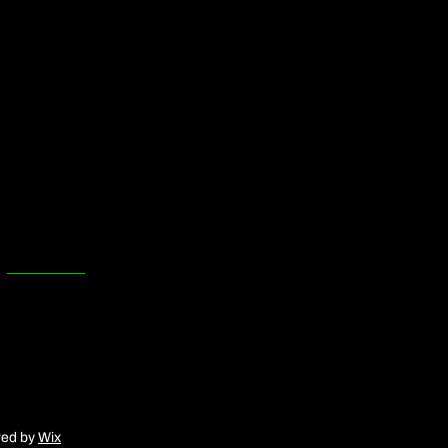
06 25271185
Privacybeleid
doelenensemble@gmail.com
Toegankelijkheid
Algemene
voorwaarden
's Gravendijkwal 58
Terugbetaalbeleid
Rotterdam,
Organisatie
Nederland
red by
Wix